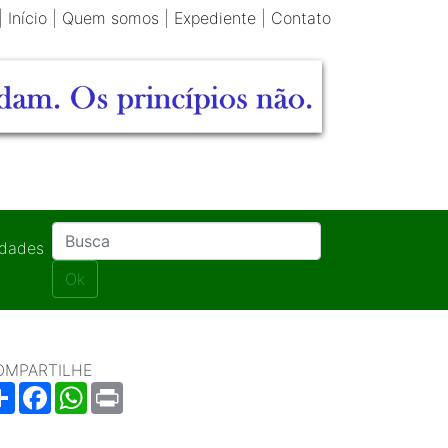
|
Início
|
Quem somos
|
Expediente
|
Contato
idades
Ok
OMPARTILHE
Share
Facebook
WhatsApp
Print