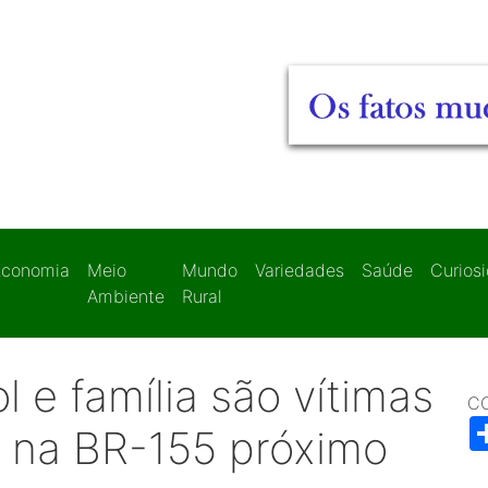
Economia
Meio
Mundo
Variedades
Saúde
Curios
Ambiente
Rural
 e família são vítimas
C
e na BR-155 próximo