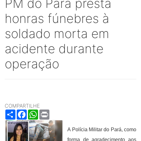
PM do Pará presta
honras fúnebres à
soldado morta em
acidente durante
operação
COMPARTILHE
Share
Facebook
WhatsApp
Print
A Polícia Militar do Pará, como
forma de agradecimento aos