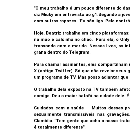
"O meu trabalho é um pouco diferente do das
diz Miuky em entrevista ao g1.Segundo a jo
com outros rapazes. "Eu não ligo. Pelo contr
Hoje, Beatriz trabalha em cinco plataformas:
na mão e calcinha no chão.
Para ela, o Onl
transando com o marido. Nessas lives, os in
grana dentro do Telegram.
Para chamar assinantes, eles compartilham um
X (antigo Twitter).
Só que não revelar seus 
um programa de TV. Mas posso adiantar que o 
O trabalho dela exposto na TV também afetou
comigo. Deu o maior bafafá na cidade dele. É
Cuidados com a saúde -
Muitos desses pr
sexualmente transmissíveis nas gravaçõe
Clamídia.
"Tem gente que acha o nosso trab
é totalmente diferente".