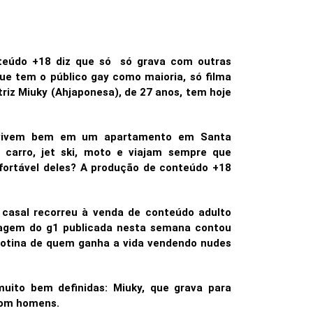
nteúdo +18 diz que só só grava com outras
ue tem o público gay como maioria, só filma
riz Miuky (Ahjaponesa), de 27 anos, tem hoje
, vivem bem em um apartamento em Santa
 carro, jet ski, moto e viajam sempre que
nfortável deles? A produção de conteúdo +18
 casal recorreu à venda de conteúdo adulto
tagem do g1 publicada nesta semana contou
 rotina de quem ganha a vida vendendo nudes
muito bem definidas: Miuky, que grava para
 com homens.