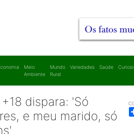
Economia
Meio
Mundo
Variedades
Saúde
Curios
Ambiente
Rural
 +18 dispara: 'Só
C
res, e meu marido, só
s'