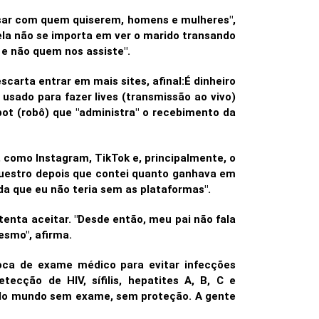
ansar com quem quiserem, homens e mulheres",
la não se importa em ver o marido transando
 e não quem nos assiste".
carta entrar em mais sites, afinal:
É dinheiro
 usado para fazer lives (transmissão ao vivo)
bot (robô) que "administra" o recebimento da
, como Instagram, TikTok e, principalmente, o
questro depois que contei quanto ganhava em
da que eu não teria sem as plataformas".
enta aceitar. "Desde então, meu pai não fala
esmo", afirma.
roca de exame médico para evitar infecções
ecção de HIV, sífilis, hepatites A, B, C e
todo mundo sem exame, sem proteção. A gente