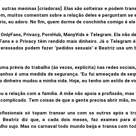
 outras meninas [criadoras]. Elas são solteiras e podem tr
vem, muitos comentam sobre a relação deles e perguntam se e
ário, eu adoro. No fim, quem dorme de conchinha comigo é ele
 OnlyFans, Privacy, PornHub, ManyVids e Telegram. Ela não des
yFans e o Privacy têm rendido mais dinheiro. Já o Telegram é
teressados podem fazer "pedidos sexuais" e Beatriz usa um 
a prévia do trabalho (às vezes, explícita) nas redes sociais
ganhos é uma medida de segurança. "Eu fui ameaçada de se
dinheiro mudou a minha vida. Hoje, eu tenho um estilo de vi
 a relação com a família. A mãe não apoia a profissão, mas t
 complicado. Tem coisas de que a gente precisa abrir mão, m
ofissionais só topam transar uns com os outros após a t
s.
Beatriz diz que, a cada dois meses, faz exames para det
alho sujo. Mas no carnaval todo mundo beija e transa com 