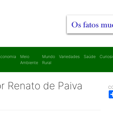
Economia
Meio
Mundo
Variedades
Saúde
Curios
Ambiente
Rural
r Renato de Paiva
C