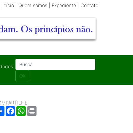
|
Início
|
Quem somos
|
Expediente
|
Contato
idades
Ok
OMPARTILHE
Share
Facebook
WhatsApp
Print