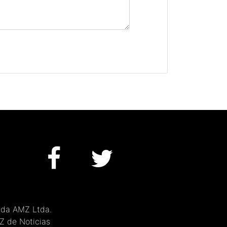
 da AMZ Ltda.
MZ de Noticias