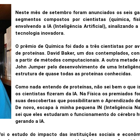
Neste mês de setembro foram anunciados os seis ga
segmentos compostos por cientistas (química, fís
envolvendo a IA (Inteligência Artificial), sinalizand
tecnologia inovadora.
O prêmio de Química foi dado a três cientistas por 
de proteínas. David Baker, um dos contemplados, co
a partir de métodos computacionais. A outra metade d
John Jumper pelo desenvolvimento de uma Inteligênci
estrutura de quase todas as proteínas conhecidas.
Como nada entendo de proteínas, não sei bem o que ist
os cientistas fizeram da IA. Na Física os premiados fo
suas descobertas que possibilitaram o Aprendizado de M
De novo, escapa à minha pequena IN (Inteligência N
sei que eles estudaram o funcionamento do cérebro 
gerando a IA.
oi o estudo do impacto das instituições sociais e econô