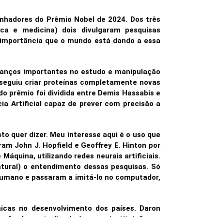
nhadores do Prêmio Nobel de 2024. Dos três
ica e medicina) dois divulgaram pesquisas
o a importância que o mundo está dando a essa
avanços importantes no estudo e manipulação
nseguiu criar proteínas completamente novas
o prêmio foi dividida entre Demis Hassabis e
a Artificial capaz de prever com precisão a
o quer dizer. Meu interesse aqui é o uso que
ram John J. Hopfield e Geoffrey E. Hinton por
áquina, utilizando redes neurais artificiais.
atural) o entendimento dessas pesquisas. Só
humano e passaram a imitá-lo no computador,
micas no desenvolvimento dos países. Daron