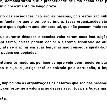
, demonstraram que a prosperidade de uma nação está pr
am o crescimento de longo prazo.
rio das sociedades não são as pessoas, pois estas são sub
las fundam e que o tempo aprimora. Essas organizações s
 até que adquiram uma têmpera tal, que não possam mais ser
ue durante décadas e séculos valorizaram suas instituiç
ntíssimo, países podem copiar o sistema tributário de out
 até se inspirar em suas leis, mas não consegue igualá-lo.
ão podem ser copiadas.
ientemente maduras, por isso sempre vejo com receio os ata
ca é suja, a justiça está colonizada pela corrupção, a i
, impingindo às organizações os defeitos que são das pesso
ões, conforta-me a valorização desses assuntos pela Academi
sta.