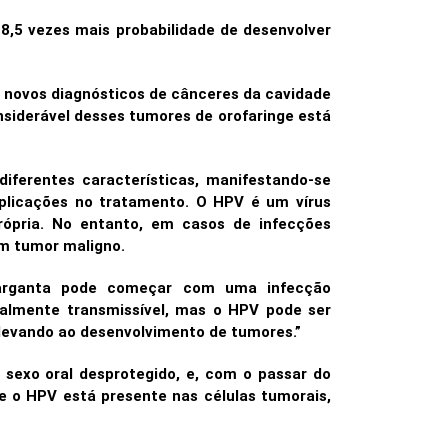
8,5 vezes mais probabilidade de desenvolver
il novos diagnósticos de cânceres da cavidade
onsiderável desses tumores de orofaringe está
ferentes características, manifestando-se
plicações no tratamento. O HPV é um vírus
ópria. No entanto, em casos de infecções
um tumor maligno.
e garganta pode começar com uma infecção
ualmente transmissível, mas o HPV pode ser
 levando ao desenvolvimento de tumores.”
 sexo oral desprotegido, e, com o passar do
 o HPV está presente nas células tumorais,