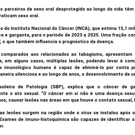
parceiros de sexo oral desprotegido ao longo da vida têm 
raticam sexo oral.
s do Instituto Nacional do Câncer (INCA), que estima 15,1 m
oca e garganta, para o período de 2023 a 2025. Uma fração c
, o que também influencia o prognóstico da doença.
comparados aos relacionados ao tabagismo, apresentam di
, em alguns casos, múltiplas lesões, podendo levar à com
a imunológico humano é capaz de eliminá-lo por conta pr
maneira silenciosa e ao longo de anos, o desenvolvimento de 
rasileira de Patologia (SBP), explica que o câncer d
ante o ato sexual. “O câncer em si não é uma doença sex
anos, causar lesões nas áreas em que houve o contato sexual,
as lesões surgem na região onde o vírus se instalou após o
xames de imuno-histoquímica são capazes de identificar se
r.