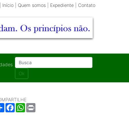
|
Início
|
Quem somos
|
Expediente
|
Contato
idades
Ok
OMPARTILHE
Share
Facebook
WhatsApp
Print