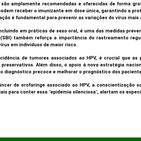
 são amplamente recomendadas e oferecidas de forma grat
podem receber o imunizante em dose única, garantindo a prot
nação é fundamental para prevenir as variações do vírus mais
incluindo em práticas de sexo oral, é uma das medidas preve
a (SBI) também reforça a importância do rastreamento reg
rus em indivíduos de maior risco.
 incidência de tumores associados ao HPV, é crucial que 
preservativos. Além disso, o apoio à nova estratégia naci
 o diagnóstico precoce e melhorar o prognóstico dos pacient
cer de orofaringe associado ao HPV, a conscientização sob
s para conter essa "epidemia silenciosa", alertam os especi