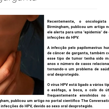
Recentemente, o oncologist
Birmingham, publicou um artigo no
ele alerta para uma "epidemia" de
infecções do HPV.
A infecção pelo papilomavírus h
de câncer de garganta, também c
esse tipo de tumor tenha sido m
anos o número de casos relacion
tornando-o um problema de saúd
oral desprotegido.
O vírus HPV está ligado a vários t
o esôfago, a boca, o colo do ú
frequentemente envolvidos no 
am, publicou um artigo no portal científico The Conversatio
infecções do HPV, devido ao sexo oral desprotegido.