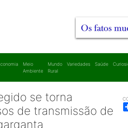
Economia
Meio
Mundo
Variedades
Saúde
Curios
Ambiente
Rural
egido se torna
C
os de transmissão de
garganta