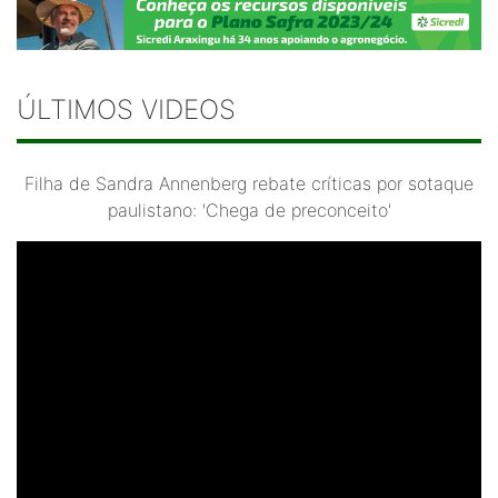
ÚLTIMOS VIDEOS
Filha de Sandra Annenberg rebate críticas por sotaque
paulistano: 'Chega de preconceito'