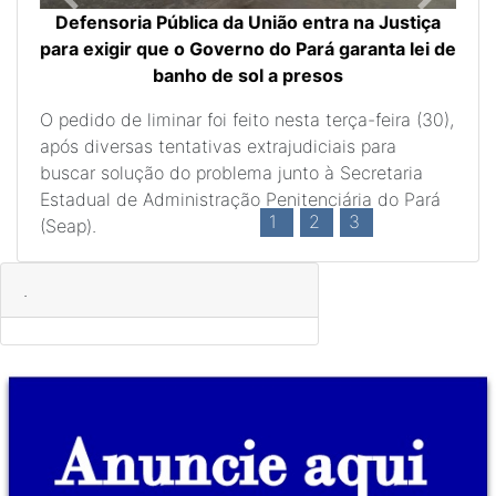
Previous
Next
Defensoria Pública da União entra na Justiça
para exigir que o Governo do Pará garanta lei de
banho de sol a presos
O pedido de liminar foi feito nesta terça-feira (30),
após diversas tentativas extrajudiciais para
buscar solução do problema junto à Secretaria
Estadual de Administração Penitenciária do Pará
1
2
3
(Seap).
.