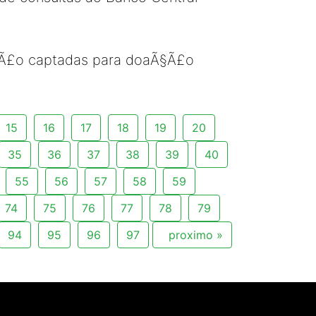
 sÃ£o captadas para doaÃ§Ã£o
15
16
17
18
19
20
35
36
37
38
39
40
55
56
57
58
59
74
75
76
77
78
79
94
95
96
97
proximo »