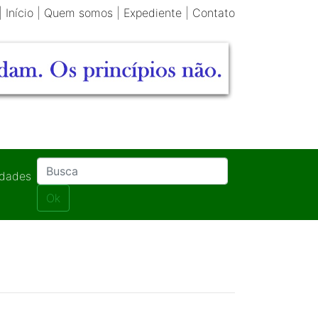
|
Início
|
Quem somos
|
Expediente
|
Contato
idades
Ok