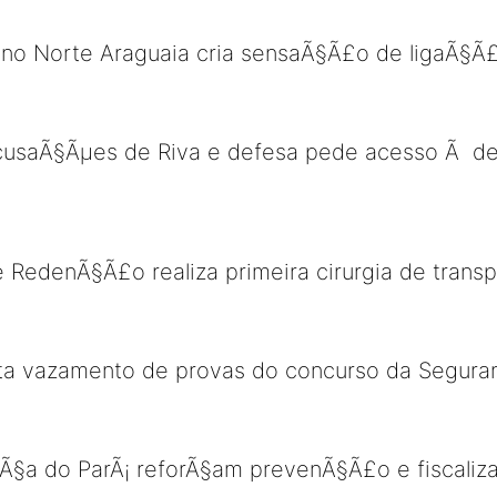
a no Norte Araguaia cria sensaÃ§Ã£o de ligaÃ§
cusaÃ§Ãµes de Riva e defesa pede acesso Ã de
e RedenÃ§Ã£o realiza primeira cirurgia de transp
arta vazamento de provas do concurso da Segur
Ã§a do ParÃ¡ reforÃ§am prevenÃ§Ã£o e fiscaliz