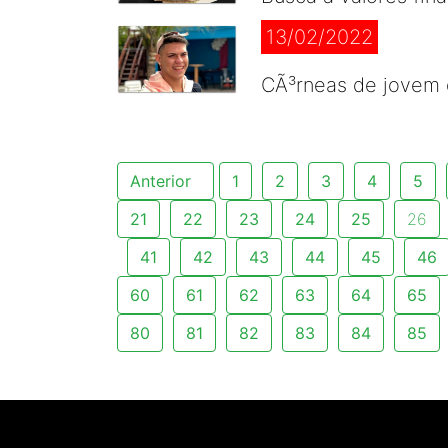
13/02/2022
CÃ³rneas de jovem 
Anterior
1
2
3
4
5
21
22
23
24
25
26
41
42
43
44
45
46
60
61
62
63
64
65
80
81
82
83
84
85