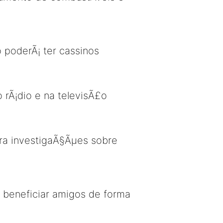
 poderÃ¡ ter cassinos
o rÃ¡dio e na televisÃ£o
ra investigaÃ§Ãµes sobre
 beneficiar amigos de forma