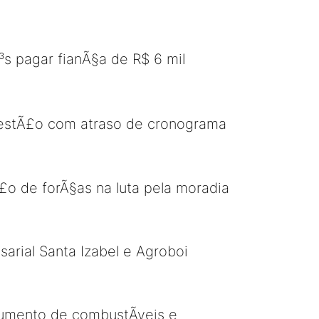
³s pagar fianÃ§a de R$ 6 mil
 estÃ£o com atraso de cronograma
o de forÃ§as na luta pela moradia
arial Santa Izabel e Agroboi
aumento de combustÃ­veis e