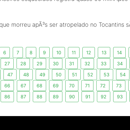
que morreu apÃ³s ser atropelado no Tocantins
6
7
8
9
10
11
12
13
14
27
28
29
30
31
32
33
34
47
48
49
50
51
52
53
54
66
67
68
69
70
71
72
73
86
87
88
89
90
91
92
93