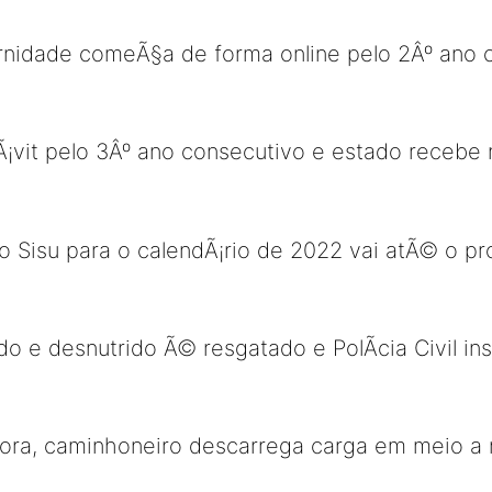
nidade comeÃ§a de forma online pelo 2Âº ano 
rÃ¡vit pelo 3Âº ano consecutivo e estado receb
 Sisu para o calendÃ¡rio de 2022 vai atÃ© o p
 e desnutrido Ã© resgatado e PolÃ­cia Civil in
ra, caminhoneiro descarrega carga em meio a 