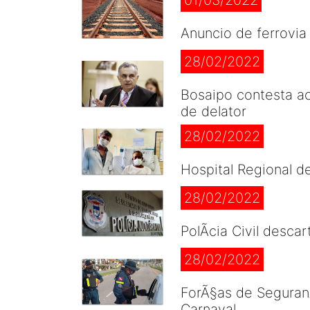
01/03/2022
Anuncio de ferrovi
28/02/2022
Bosaipo contesta a
de delator
28/02/2022
Hospital Regional d
28/02/2022
PolÃ­cia Civil desc
28/02/2022
ForÃ§as de Seguran
Carnaval