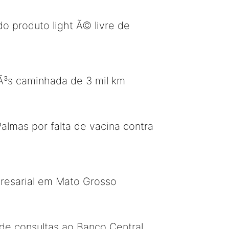
do produto light Ã© livre de
pÃ³s caminhada de 3 mil km
lmas por falta de vacina contra
resarial em Mato Grosso
 de consultas ao Banco Central