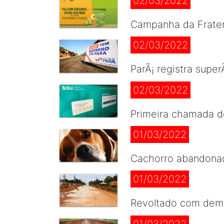
02/03/2022
Campanha da Frater
02/03/2022
ParÃ¡ registra supe
02/03/2022
Primeira chamada do
01/03/2022
Cachorro abandonado
01/03/2022
Revoltado com demo