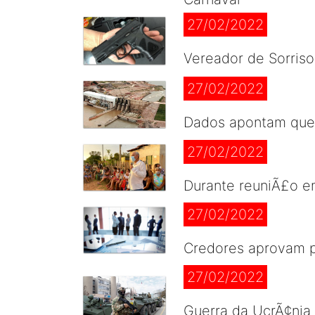
27/02/2022
Vereador de Sorriso
27/02/2022
Dados apontam que 
27/02/2022
Durante reuniÃ£o e
27/02/2022
Credores aprovam pl
27/02/2022
Guerra da UcrÃ¢nia 