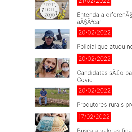
21/02/2022
Entenda a diferenÃ§a
aÃ§Ãºcar
20/02/2022
Policial que atuou 
20/02/2022
Candidatas sÃ£o bar
Covid
20/02/2022
Produtores rurais 
17/02/2022
Busca a valores fin