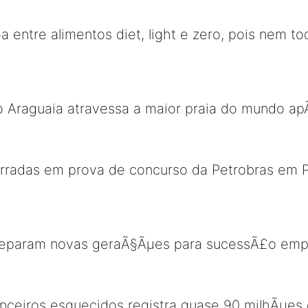
 entre alimentos diet, light e zero, pois nem to
no Araguaia atravessa a maior praia do mundo a
radas em prova de concurso da Petrobras em Pa
preparam novas geraÃ§Ãµes para sucessÃ£o emp
anceiros esquecidos registra quase 90 milhÃµes