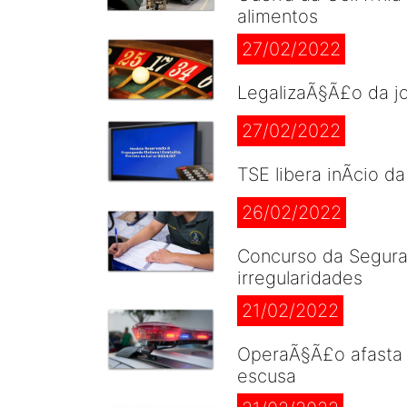
alimentos
27/02/2022
LegalizaÃ§Ã£o da jo
27/02/2022
TSE libera inÃ­cio d
26/02/2022
Concurso da Segura
irregularidades
21/02/2022
OperaÃ§Ã£o afasta p
escusa