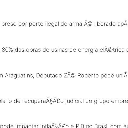
 preso por porte ilegal de arma Ã© liberado apÃ
80% das obras de usinas de energia elÃ©trica
m Araguatins, Deputado ZÃ© Roberto pede uniÃ£
ano de recuperaÃ§Ã£o judicial do grupo empres
pode impactar inflaÃ§Ã£o e PIB no Brasil com 