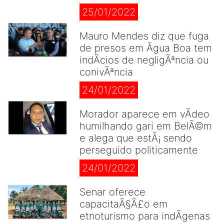
25/01/2022
Mauro Mendes diz que fuga
de presos em Ãgua Boa tem
indÃ­cios de negligÃªncia ou
conivÃªncia
24/01/2022
Morador aparece em vÃ­deo
humilhando gari em BelÃ©m
e alega que estÃ¡ sendo
perseguido politicamente
24/01/2022
Senar oferece
capacitaÃ§Ã£o em
etnoturismo para indÃ­genas