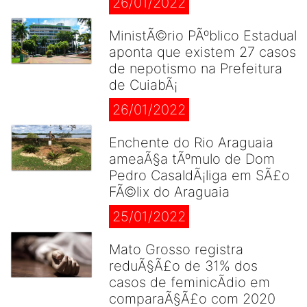
26/01/2022
MinistÃ©rio PÃºblico Estadual
aponta que existem 27 casos
de nepotismo na Prefeitura
de CuiabÃ¡
26/01/2022
Enchente do Rio Araguaia
ameaÃ§a tÃºmulo de Dom
Pedro CasaldÃ¡liga em SÃ£o
FÃ©lix do Araguaia
25/01/2022
Mato Grosso registra
reduÃ§Ã£o de 31% dos
casos de feminicÃ­dio em
comparaÃ§Ã£o com 2020