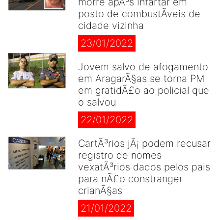
morre apÃ³s infartar em
posto de combustÃ­veis de
cidade vizinha
23/01/2022
Jovem salvo de afogamento
em AragarÃ§as se torna PM
em gratidÃ£o ao policial que
o salvou
22/01/2022
CartÃ³rios jÃ¡ podem recusar
registro de nomes
vexatÃ³rios dados pelos pais
para nÃ£o constranger
crianÃ§as
21/01/2022