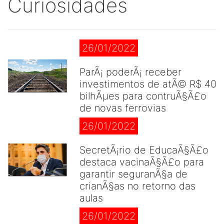
Curiosidades
26/01/2022
ParÃ¡ poderÃ¡ receber
investimentos de atÃ© R$ 40
bilhÃµes para contruÃ§Ã£o
de novas ferrovias
26/01/2022
SecretÃ¡rio de EducaÃ§Ã£o
destaca vacinaÃ§Ã£o para
garantir seguranÃ§a de
crianÃ§as no retorno das
aulas
26/01/2022