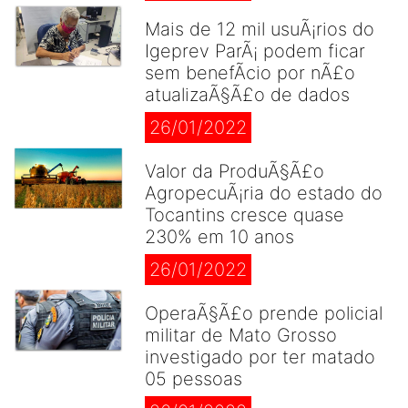
Mais de 12 mil usuÃ¡rios do
Igeprev ParÃ¡ podem ficar
sem benefÃ­cio por nÃ£o
atualizaÃ§Ã£o de dados
26/01/2022
Valor da ProduÃ§Ã£o
AgropecuÃ¡ria do estado do
Tocantins cresce quase
230% em 10 anos
26/01/2022
OperaÃ§Ã£o prende policial
militar de Mato Grosso
investigado por ter matado
05 pessoas