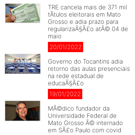
TRE cancela mais de 371 mil
tÃ­tulos eleitorais em Mato
Grosso e adia prazo para
regularizaÃ§Ã£o atÃ© 04 de
maio
20/01/2022
Governo do Tocantins adia
retorno das aulas presenciais
na rede estadual de
educaÃ§Ã£o
19/01/2022
MÃ©dico fundador da
Universidade Federal de
Mato Grosso Ã© internado
em SÃ£o Paulo com covid