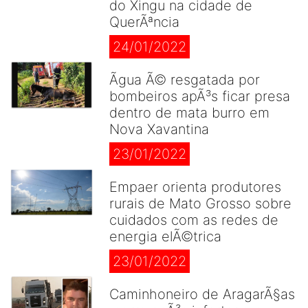
do Xingu na cidade de
QuerÃªncia
24/01/2022
Ãgua Ã© resgatada por
bombeiros apÃ³s ficar presa
dentro de mata burro em
Nova Xavantina
23/01/2022
Empaer orienta produtores
rurais de Mato Grosso sobre
cuidados com as redes de
energia elÃ©trica
23/01/2022
Caminhoneiro de AragarÃ§as