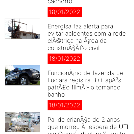
cachorro
18/01/2022
Energisa faz alerta para
evitar acidentes com a rede
elÃ©trica na Ã¡rea da
construÃ§Ã£o civil
18/01/2022
FuncionÃ¡rio de fazenda de
Luciara registra B.O. apÃ³s
patrÃ£o filmÃ¡-lo tomando
banho
18/01/2022
Pai de crianÃ§a de 2 anos
que morreu Ã espera de UTI