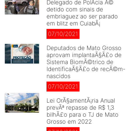
Delegado de PolÃ­cia Ã©
detido com sinais de
embriaguez ao ser parado
em blitz em CuiabÃ¡
07/10/2021
Deputados de Mato Grosso
aprovam implantaÃ§Ã£o de
Sistema BiomÃ©trico de
IdentificaÃ§Ã£o de recÃ©m-
nascidos
07/10/2021
Lei OrÃ§amentÃ¡ria Anual
prevÃª repasse de R$ 1,3
bilhÃ£o para o TJ de Mato
Grosso em 2022