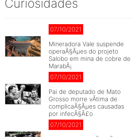
Curiosidades
07/10/2021
Mineradora Vale suspende
operaÃ§Ãµes do projeto
Salobo em mina de cobre de
MarabÃ¡
07/10/2021
Pai de deputado de Mato
Grosso morre vÃ­tima de
complicaÃ§Ãµes causadas
por infecÃ§Ã£o
07/10/2021