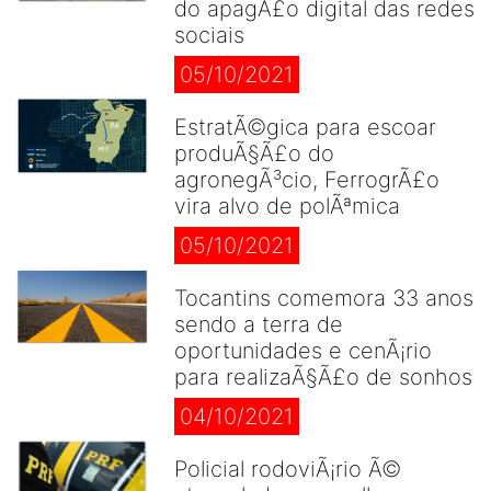
do apagÃ£o digital das redes
sociais
05/10/2021
EstratÃ©gica para escoar
produÃ§Ã£o do
agronegÃ³cio, FerrogrÃ£o
vira alvo de polÃªmica
05/10/2021
Tocantins comemora 33 anos
sendo a terra de
oportunidades e cenÃ¡rio
para realizaÃ§Ã£o de sonhos
04/10/2021
Policial rodoviÃ¡rio Ã©