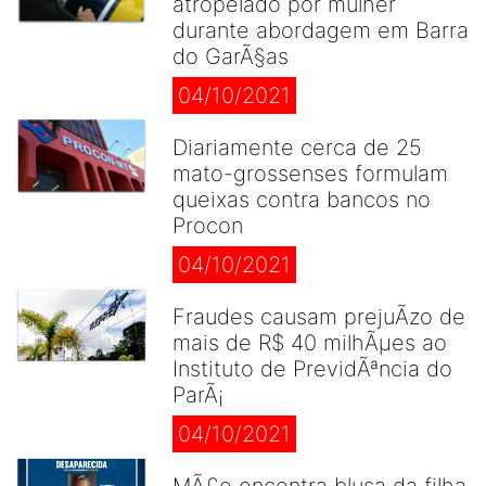
atropelado por mulher
durante abordagem em Barra
do GarÃ§as
04/10/2021
Diariamente cerca de 25
mato-grossenses formulam
queixas contra bancos no
Procon
04/10/2021
Fraudes causam prejuÃ­zo de
mais de R$ 40 milhÃµes ao
Instituto de PrevidÃªncia do
ParÃ¡
04/10/2021