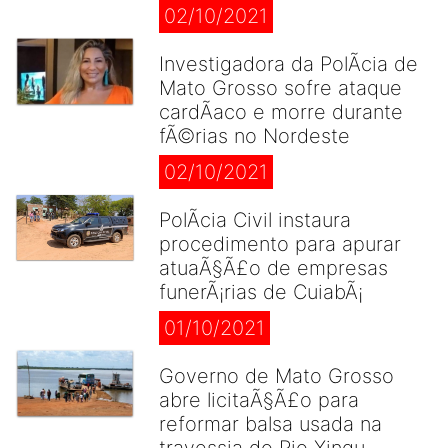
02/10/2021
Investigadora da PolÃ­cia de
Mato Grosso sofre ataque
cardÃ­aco e morre durante
fÃ©rias no Nordeste
02/10/2021
PolÃ­cia Civil instaura
procedimento para apurar
atuaÃ§Ã£o de empresas
funerÃ¡rias de CuiabÃ¡
01/10/2021
Governo de Mato Grosso
abre licitaÃ§Ã£o para
reformar balsa usada na