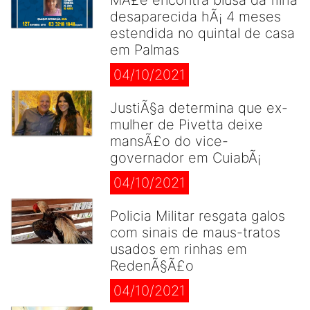
MÃ£e encontra blusa da filha
desaparecida hÃ¡ 4 meses
estendida no quintal de casa
em Palmas
04/10/2021
JustiÃ§a determina que ex-
mulher de Pivetta deixe
mansÃ£o do vice-
governador em CuiabÃ¡
04/10/2021
Policia Militar resgata galos
com sinais de maus-tratos
usados em rinhas em
RedenÃ§Ã£o
04/10/2021