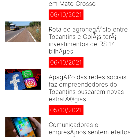
em Mato Grosso
06/10/2021
Rota do agronegÃ³cio entre
Tocantins e GoiÃ¡s terÃ¡
investimentos de R$ 14
bilhÃµes
06/10/2021
ApagÃ£o das redes sociais
faz empreendedores do
Tocantins buscarem novas
estratÃ©gias
05/10/2021
Comunicadores e
empresÃ¡rios sentem efeitos