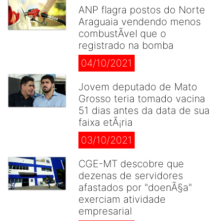
ANP flagra postos do Norte
Araguaia vendendo menos
combustÃ­vel que o
registrado na bomba
04/10/2021
Jovem deputado de Mato
Grosso teria tomado vacina
51 dias antes da data de sua
faixa etÃ¡ria
03/10/2021
CGE-MT descobre que
dezenas de servidores
afastados por "doenÃ§a"
exerciam atividade
empresarial