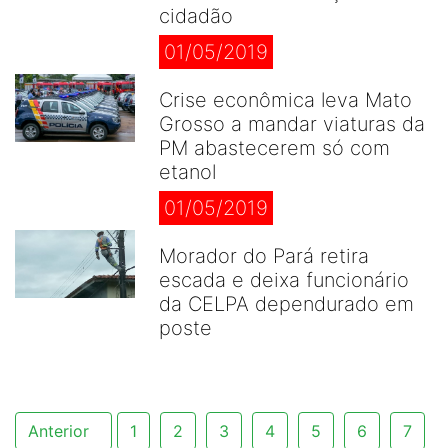
cidadão
01/05/2019
Crise econômica leva Mato
Grosso a mandar viaturas da
PM abastecerem só com
etanol
01/05/2019
Morador do Pará retira
escada e deixa funcionário
da CELPA dependurado em
poste
Anterior
1
2
3
4
5
6
7